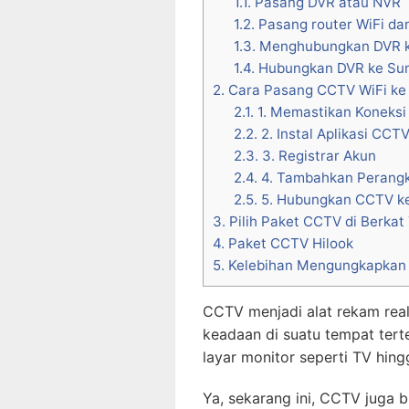
1.1.
Pasang DVR atau NVR
1.2.
Pasang router WiFi d
1.3.
Menghubungkan DVR k
1.4.
Hubungkan DVR ke Sum
2.
Cara Pasang CCTV WiFi ke
2.1.
1. Memastikan Koneksi
2.2.
2. Instal Aplikasi CCT
2.3.
3. Registrar Akun
2.4.
4. Tambahkan Perang
2.5.
5. Hubungkan CCTV k
3.
Pilih Paket CCTV di Berkat
4.
Paket CCTV Hilook
5.
Kelebihan Mengungkapkan
CCTV menjadi alat rekam rea
keadaan di suatu tempat tert
layar monitor seperti TV hin
Ya, sekarang ini, CCTV juga 