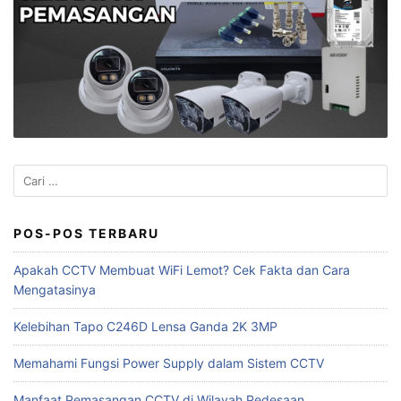
Cari
untuk:
POS-POS TERBARU
Apakah CCTV Membuat WiFi Lemot? Cek Fakta dan Cara
Mengatasinya
Kelebihan Tapo C246D Lensa Ganda 2K 3MP
Memahami Fungsi Power Supply dalam Sistem CCTV
Manfaat Pemasangan CCTV di Wilayah Pedesaan