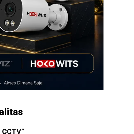
litas
k CCTV”