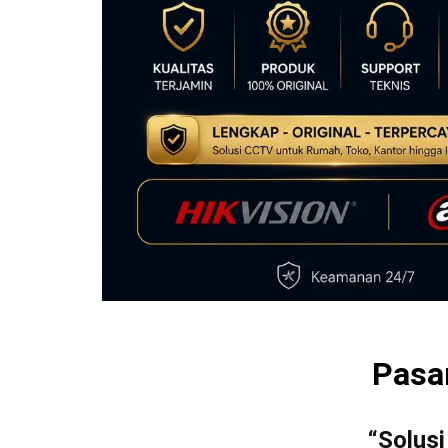
Pasa
“Solus