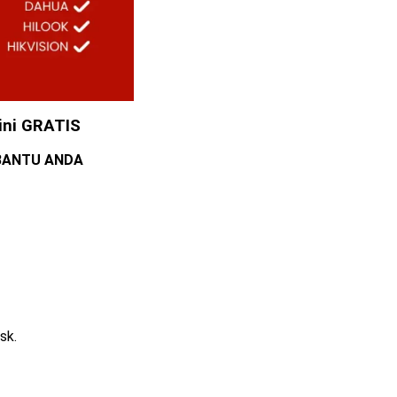
ini GRATIS
MBANTU ANDA
sk.