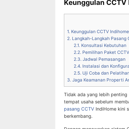
Keunggulan CCTV 
1.
Keunggulan CCTV Indihome
2.
Langkah-Langkah Pasang 
2.1.
Konsultasi Kebutuhan
2.2.
Pemilihan Paket CCT
2.3.
Jadwal Pemasangan
2.4.
Instalasi dan Konfigur
2.5.
Uji Coba dan Pelatiha
3.
Jaga Keamanan Properti A
Tidak ada yang lebih penting
tempat usaha sebelum membah
pasang CCTV
IndiHome kini s
berkembang.
Dengan menawarkan sistem CC