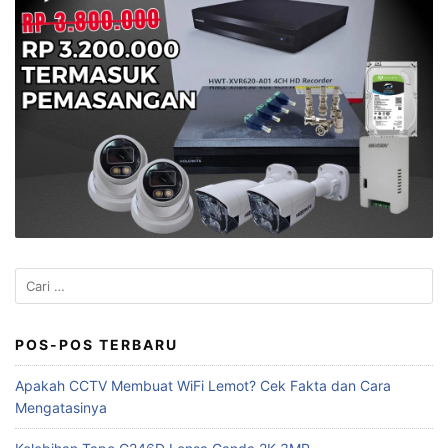
Cari
untuk:
POS-POS TERBARU
Apakah CCTV Membuat WiFi Lemot? Cek Fakta dan Cara
Mengatasinya