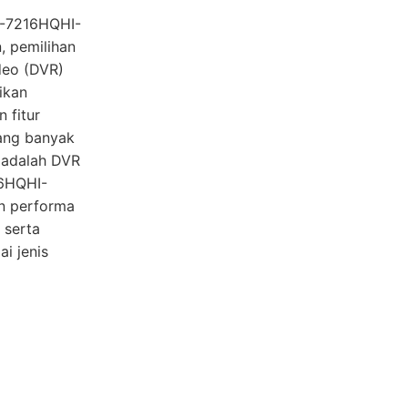
S-7216HQHI-
 pemilihan
deo (DVR)
ikan
 fitur
yang banyak
 adalah DVR
16HQHI-
n performa
 serta
i jenis