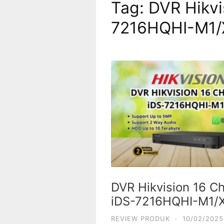
Tag:
DVR Hikvi
7216HQHI-M1/
DVR Hikvision 16 C
iDS-7216HQHI-M1/
REVIEW PRODUK
·
10/02/2025