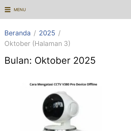
Langsung
MENU
ke
konten
Beranda
2025
Oktober (Halaman 3)
Bulan:
Oktober 2025